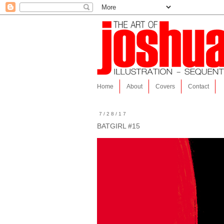
Home
About
Covers
Contact
7/28/17
BATGIRL #15