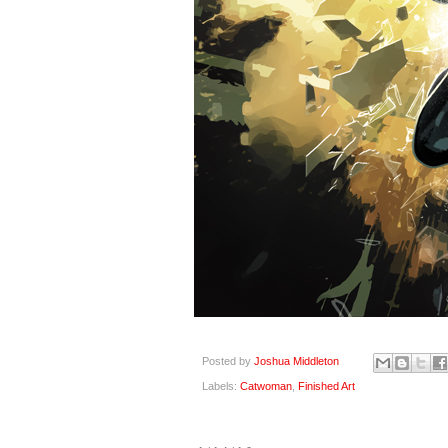
Posted by
Joshua Middleton
Labels:
Catwoman
,
Finished Art