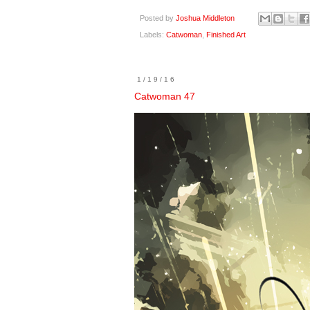
Posted by
Joshua Middleton
Labels:
Catwoman
,
Finished Art
1/19/16
Catwoman 47